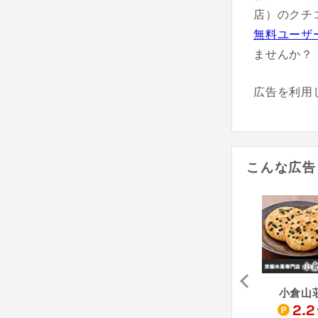
店）のクチ
無料ユーザ
ませんか？
広告を利用
こんな広告
小倉山荘 お試しセット
PAPABUBBLE - パパブブレ
紅茶房
小倉山
4
7
2.2
pt
%
%