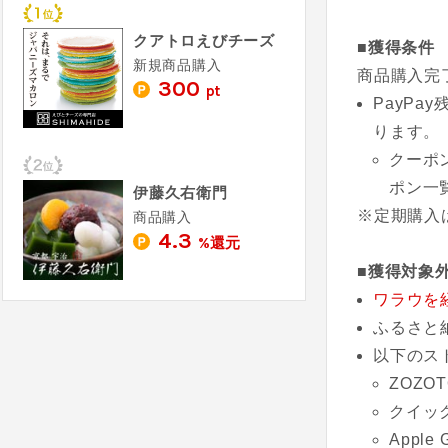
クアトロえびチーズ
■獲得条件
新規商品購入
商品購入完
300
pt
PayP
ります。
クーポ
ポン一
伊藤久右衛門
※定期購入
商品購入
4.3
%還元
■獲得対象
ワラウを
ふるさと
以下のス
ZOZOT
クイッ
Apple 