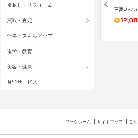
引越し・リフォーム
三井住友カード ゴールド（NL）
JCBカード S
au PAY カード
三菱UFJ
0
4,000
3,000
12,0
買取・査定
pt
pt
pt
仕事・スキルアップ
進学・教育
美容・健康
月額サービス
ワラウホーム
サイトマップ
ご利