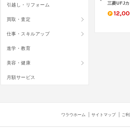
三井住友カード ゴールド（NL）
JCBカード S
au PAY カード
三菱UFJ
引越し・リフォーム
0
4,000
3,000
12,0
pt
pt
pt
買取・査定
仕事・スキルアップ
進学・教育
美容・健康
月額サービス
ワラウホーム
サイトマップ
ご利