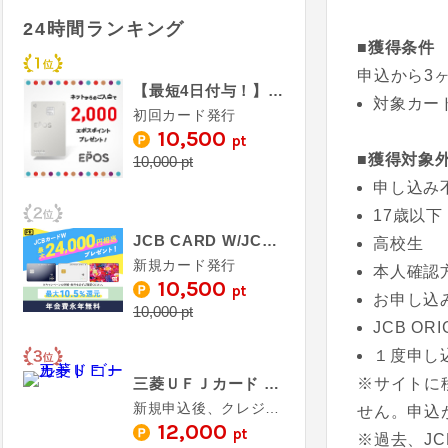
24時間ランキング
■獲得条件
申込から3
【最短4日付与！】エポスカード
対象カー
初回カード発行
10,500
pt
■獲得対象
10,000 pt
申し込み
17歳以下
JCB CARD W/JCB CARD W plus L
高校生
新規カード発行
本人確認
10,500
pt
お申し込
10,000 pt
JCB O
１度申し
三菱ＵＦＪカード ゴールド
※サイトに
新規申込後、クレジットカード発行完了（カード受取必須）
せん。申込
12,000
pt
※過去、JC