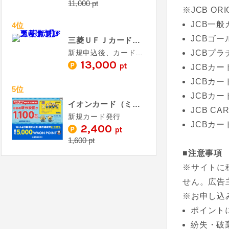
11,000 pt
※JCB OR
JCB一般
4位
JCBゴー
三菱ＵＦＪカード【アメリカン・エキスプレス®限定】
新規申込後、カード発行
JCBプラ
13,000
pt
JCBカー
JCBカード 
5位
JCBカー
イオンカード（ミニオンズ）《発行》
JCB CA
新規カード発行
JCBカー
2,400
pt
1,600 pt
■注意事項
※サイトに
せん。広告
※お申し込
ポイント
紛失・破