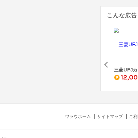
こんな広告
三井住友カード ゴールド（NL）
JCBカード S
au PAY カード
三菱UFJ
0
4,000
3,000
12,0
pt
pt
pt
ワラウホーム
サイトマップ
ご利