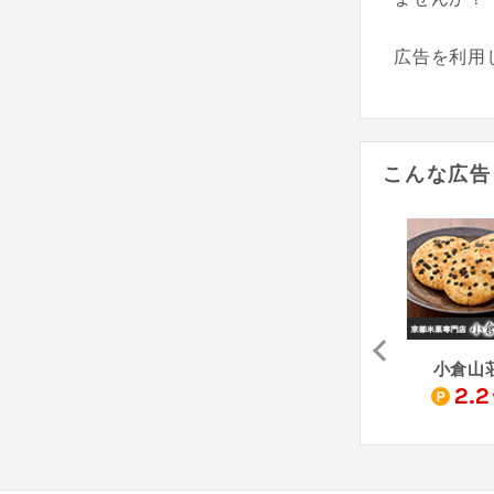
広告を利用
こんな広告
PAPABUBBLE - パパブブレ
紅茶房
KSFG ONLINE（Yahoo!ショッピング店）
小倉山
7
1
2.2
%
%