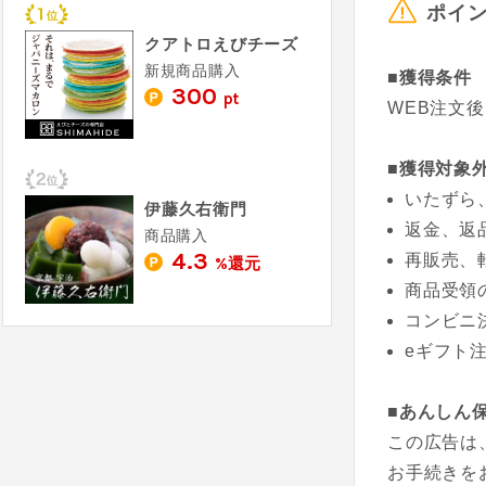
ポイ
クアトロえびチーズ
新規商品購入
■獲得条件
300
pt
WEB注文
■獲得対象
いたずら
伊藤久右衛門
返金、返
商品購入
4.3
再販売、
%還元
商品受領
コンビニ
eギフト
■あんしん
この広告は
お手続きを