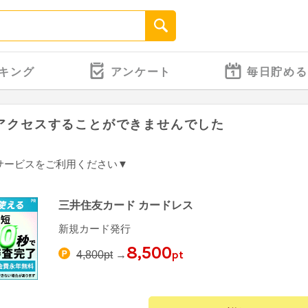
キング
アンケート
毎日貯める
アクセスすることができませんでした
サービスをご利用ください▼
三井住友カード カードレス
新規カード発行
8,500
pt
4,800pt
→