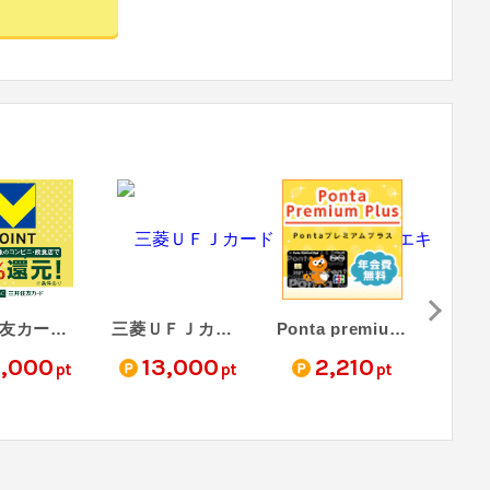
三井住友カード（NL）
三菱ＵＦＪカード【アメリカン・エキスプレス®限定】
Ponta premium Plus（一般カード）
0,000
13,000
2,210
1
pt
pt
pt