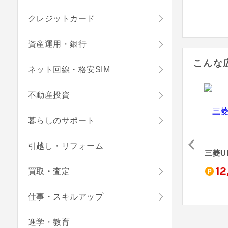
クレジットカード
資産運用・銀行
こんな
ネット回線・格安SIM
不動産投資
暮らしのサポート
引越し・リフォーム
三井住友カード ゴールド（NL）
JCBカード S
au PAY カード
三菱U
,100
4,000
3,000
12
買取・査定
pt
pt
pt
仕事・スキルアップ
進学・教育