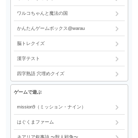
ワルコちゃんと魔法の国
かんたんゲームボックス@warau
脳トレクイズ
漢字テスト
四字熟語 穴埋めクイズ
ゲームで遊ぶ
mission9（ミッション・ナイン）
はぐくまファーム
ネアリア叙事詩 〜獣人戦争〜