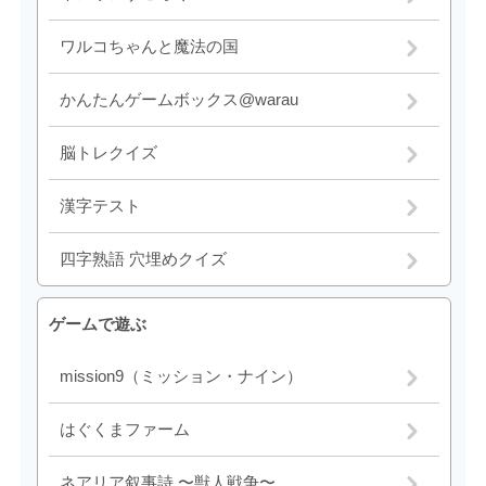
ワルコちゃんと魔法の国
かんたんゲームボックス@warau
脳トレクイズ
漢字テスト
四字熟語 穴埋めクイズ
ゲームで遊ぶ
mission9（ミッション・ナイン）
はぐくまファーム
ネアリア叙事詩 〜獣人戦争〜