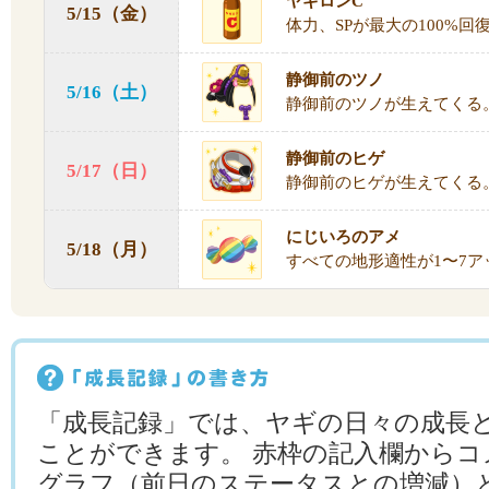
ヤギロンC
5/15（金）
体力、SPが最大の100%回
静御前のツノ
5/16（土）
静御前のツノが生えてくる
静御前のヒゲ
5/17（日）
静御前のヒゲが生えてくる
にじいろのアメ
5/18（月）
すべての地形適性が1〜7ア
「成長記録」では、ヤギの日々の成長
ことができます。 赤枠の記入欄からコ
グラフ（前日のステータスとの増減）